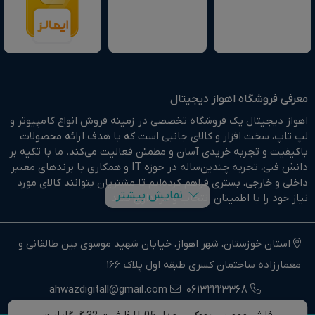
معرفی فروشگاه اهواز دیجیتال
اهواز دیجیتال یک فروشگاه تخصصی در زمینه فروش انواع کامپیوتر و
لپ تاپ، سخت افزار و کالای جانبی است که با هدف ارائه محصولات
باکیفیت و تجربه خریدی آسان و مطمئن فعالیت می‌کند. ما با تکیه بر
دانش فنی، تجربه چندین‌ساله در حوزه IT و همکاری با برندهای معتبر
داخلی و خارجی، بستری فراهم کرده‌ایم تا مشتریان بتوانند کالای مورد
نمایش بیشتر
نیاز خود را با اطمینان انتخاب و خریداری کنند.
در وبسایت اهواز دیجیتال براحتی خرید آنلاین انجام دهید و در
کوتاهترین زمان ممکن کالای خود را تحویل بگیرید.
استان خوزستان، شهر اهواز، خیابان شهید موسوی بین طالقانی و
معمارزاده ساختمان کسری طبقه اول پلاک 166
ما وارد کننده مستقیم انواع کامپیوتر،لپ تاپ و سخت افزار استوک و
اوپن باکس در جنوب غرب کشور هستیم.
ahwazdigitall@gmail.com
06132223368
اهواز دیجیتال نماینده فروش و خدمات انواع کامپیوترهای خانگی و