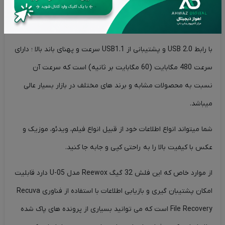
عملیاتی 0 ~ 70 درجه سانتی گراد از دیگر مزیت های این فلش درایور
برند ریواکس است.
با رابط USB 2.0 و پشتیبانی از USB1.1 سرعت و پهنای باند بالا ؛ دارای
سرعت 480 مگابایت (60 مگابایت بر ثانیه) است که سرعت آن
نسبت به محصولات مشابه و برند های مختلف در بازار بسیار عالی
میباشد.
شما میتواند انواع اطلاعات خود از قبیل انواع فیلم، ویدئو، موزیک و
عکس با کیفیت بالا را به راحتی کپی و جابه جا کنید.
از موارد خاص که این فلش 32 گیگ Reewox مدل U-05 دارد قابلیت
امکان پشتیبان گیری و بازیابی اطلاعات با استفاده از فناوری Recuva
File Recovery است که می توانید بسیاری از پرونده های پاک شده