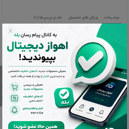
توضیحات
ویژگی های محصول
نقد و بررسی‌ها (0)
فلش مموری ریووکس مدل U-05 ظرفیت 32 گیگابایت
فلش مموری ریووکس مدل U-05 ظرفیت 32 گیگابایت با رابط
USB2.0 زیر مجموعه برند لوتوس در ایران با ظاهری زیبا و رنگ
بنفش، جهت ذخیره سازی و انتقال اطلاعات، دیتا ها، فیلم، بازی،
موسیقی و نرم افزار ها … دارد.
طراحی یک درب برای درگاه USB ، جهت جلوگیری از ورود گرد و غبار و
آب از دیگر ویژگی های این USB میباشد.
جنس لاستیکی با مقاومت بالا در برابر آب، گرد و غبار ،لرزش و دمای