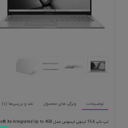
توضیحات
ویژگی های محصول
نقد و بررسی‌ها (0)
لپ تاپ 15.6 اینچی ایسوس مدل Vivobook F F1504VA-NJ826-i7 16GB 512GB SSD Iris® Xe Integrated Up to 4GB