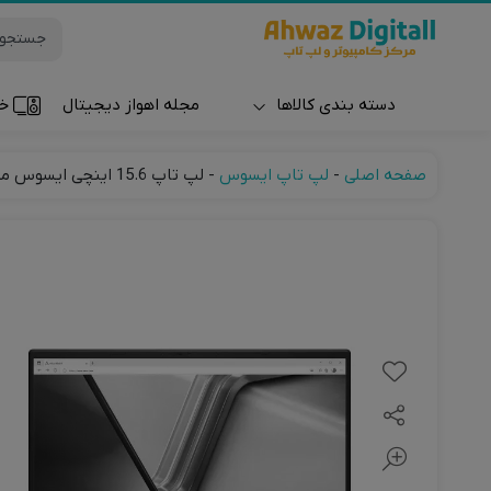
دسته بندی کالاها
مجله اهواز دیجیتال
خر
ساعت و مچ بند
صفحه اصلی
-
لپ تاپ ایسوس
-
لپ تاپ 15.6 اینچی ایسوس مدل Vivobook F F1504VA-NJ826-i7 16GB 512GB SSD Iris® Xe Integrated Up to 4GB