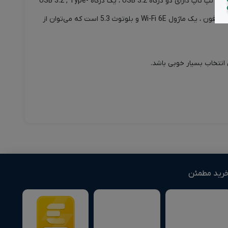
لپ تاپ F1504VA-NJ826 دارای چندین درگاه اتصال است که می‌توان از آن‌ها برای اتصال به دستگاه‌های خارجی یا شبکه‌های بی‌سیم استفاده کرد. این لپ تاپ دارای دو درگاه USB 3.2 ، یک درگاه USB 3.2 , Type-
C، یک درگاه Thunderbolt 4، یک درگاه HDMI و یک درگاه RJ45 است. همچنین دارای یک جک صدای 3.5 میلی‌متری جهت اتصال به هدفون یا میکروفون ، یک ماژول Wi-Fi 6E و بلوتوث 5.3 است که می‌توان از
رید مطمئن