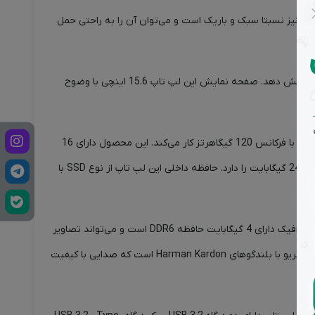
ظ ابعاد و وزن نیز نسبتا سبک و باریک است و می‌توان آن را به راحتی حمل
یکی از ویژگی‌های برجسته این لپ تاپ صفحه نمایش OLED آن است که باعث می‌شود تصاویر با کیفیت بالا، رنگ‌های زنده و کنتراست بی‌نظیری را نمایش دهد. صفحه نمایش این لپ تاپ 15.6 اینچی با وضوح
لپ تاپ Vivobook F F1504VA-NJ826 دارای یک پردازنده Core i7-1355U از شرکت Intel با 10 هسته و 12 رشته و 22 مگابایت حافظه کش است که با فرکانس 120 گیگاهرتز کار می‌کند. این محصول دارای 16
گیگابایت حافظه رم از نوع DDR4 است که باعث روان تر شدن اجرای نرم افزارهای مختلف می‌شود.همچنین دارای دو اسلات رم بوده و قابلیت ارتقا تا 24 گیگابایت را دارد. حافظه داخلی این لپ تاپ از نوع SSD با
کارت گرافیک این لپ تاپ از نوع انویدیا Iris® Xe Integrated Up to 4GB است که یکی از کارت‌های گرافیک قدرتمند و جدید انویدیا است. این کارت گرافیک دارای 4 گیگابایت حافظه DDR6 است و می‌تواند تصاویر
را با جزئیات و فریم ریت بالا نمایش دهد و برای بازی‌های جدید و نرم‌افزارهای گرافیکی مناسب است.این لپ تاپ همچنین دارای یک سیستم صوتی استریو با بلندگوهای Harman Kardon است که صدایی با کیفیت