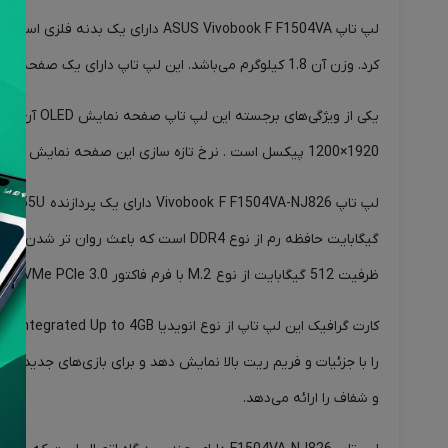
لپ تاپ ASUS Vivobook F F1504VA 
کرد. وزن آن 1.8 کیلوگرم می‌باشد. این لپ تاپ دارای یک صفحه کلید با نور پس زمینه است که باعث زیبایی و جلوه آن می‌شود.
1920×1200 پیکسل است . نرخ تازه سازی این صفحه نمایش 120 هرتز و روشنایی آن 250nits می‌باشد.
ظرفیت 512 گیگابایت از نوع M.2 با فرم فاکتور NVMe PCIe 3.0 است که سرعت بالایی در انتقال داده‌ها و اجرای برنامه‌ها دارد.
و شفاف را ارائه می‌دهد.