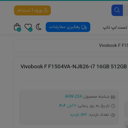
ورود | ثبت‌نام
رهگیری سفارشات
تست لپ تاپ
0
0
لت
 Mobile
Apple Mobile
ایسوس مدل Vivobook F F1504VA-NJ826-i7 16GB 512GB SSD Iris® Xe
شناسه محصول:
AHW-234
تاریخ به روز رسانی:
2 آبان 1404
تعداد بازدید:
576 بازدید
ی