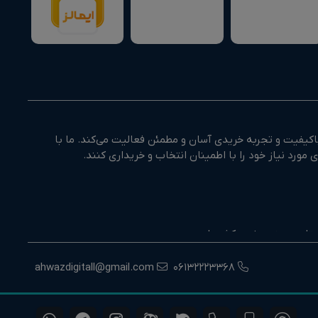
کیفیت و تجربه خریدی آسان و مطمئن فعالیت می‌کند. ما با
وزستان و جنوب غرب کشور است.
اران در انتخاب درست و ارائه خدمات پس از فروش است.
ahwazdigitall@gmail.com
06132223368
ه‌مند شوند. هدف ما ایجاد تجربه‌ای مطمئن، حرفه‌ای و