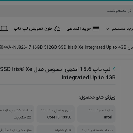
ید سیستم
خرید اقساطی
طرح تعویض لپ تاپ
تلفن همراه و تب
ساعت هوشمند
لپ تاپ 15.6 اینچی 
Integrated Up to 4GB
ویژگی های محصول:
سازنده پردازنده
سری و مدل پردازنده
حافظه کش پردازنده
Intel
Core i5-1335U
22 مگابایت
تعداد هسته پردازند
اقلام همراه
سازنده پردازنده گراف