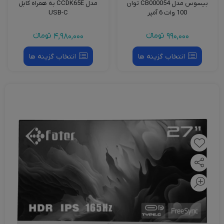
مدل CCDK65E به همراه کابل
شیائومی مدل XMYX04WM
USB-C
4,980,000
تومانءء
3,550,000
تومانءء
انتخاب گزینه ها
انتخاب گزینه ها