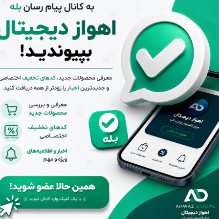
ر سه لایه دو سر نر با
مشاهده همه ویژگی‌ها
قابلیت پخش تصاویر
سه بعدی دارای سرع
ت و کیفیت بالا قابلی
مشاوره و پرسش قبل از خرید
ت ساپورت ۴K و FU
LL HD و ۱۰۸۰، مناس
ب برای تلوزیون های
hd ،dvr,dvd ، سینما
ی خانگی ، کنسول جد
ید پلی استین ۳ 
ار با HDTV، Digital
Cable ، DVR، DVD،
Home Theater an
d works with the
new Sony PlaySta
tion ۳. XBOX
درخواست مرجوع کردن کالا در گروه کابل صوتی و تصویری با دلیل "انص
اولیه باشد (در صورت پلمپ بودن، کالا نباید باز شده باشد).
پشتیبانی از ساعت 9
تضمین بهترین
بازگشت 
تا 20 بجز ایام
قیمت بازار
صورت ع
تعطیل