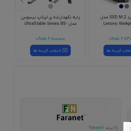
باکس هارد SSD M.2 مدل
پایه نگهدارنده ی لپتاپ بیسوس
Lenovo thinkp
مدل UltraStable Series BS-
ف
HN005
2,730
تومانءء
2,800,000
تومانءء
تخاب گزینه ها
انتخاب گزینه ها
ص
ا
برند:
Faranet