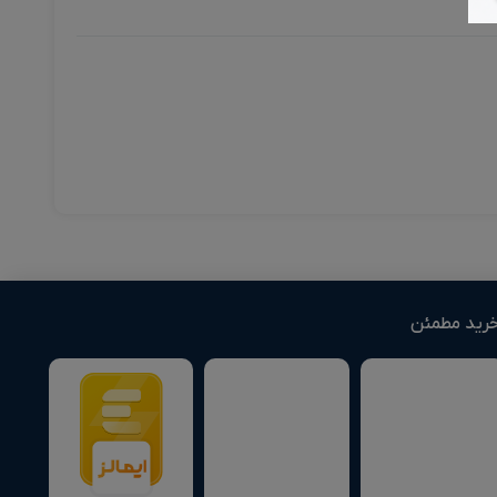
رید مطمئن