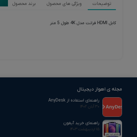
توضیحات
ویژگی های محصول
برند محصول
ن
کابل HDMI فرانت مدل 4K طول 5 متر
مجله ی اهواز دیجیتال
راهنمای استفاده از AnyDesk
۳۰ آبان ۱۴۰۲
راهنمای خرید آیفون
۱۵ اردیبهشت ۱۴۰۳