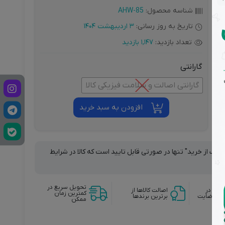
شناسه محصول:
AHW-85
تاریخ به روز رسانی:
3 اردیبهشت 1404
تعداد بازدید:
1,147 بازدید
گارانتی
گارانتی اصالت و سلامت فیزیکی کالا
سازگ
افزودن به سبد خرید
راف از خرید" تنها در صورتی قابل تایید است که کالا در شرایط
تحویل سریع در
وجه در
اصالت کالاها از
کمترین زمان
دم رضایت
برترین برندها
ممکن