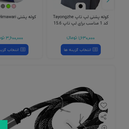
کوله پشتی لپ تاپ Tayongzhe
کوله پشتی Himawari مدل D04
کد 1 مناسب برای لپ تاپ 15.6
اینچی
1,630,000
تومانءء
3,600,000
توم
انتخاب گزینه ها
انتخاب گزین