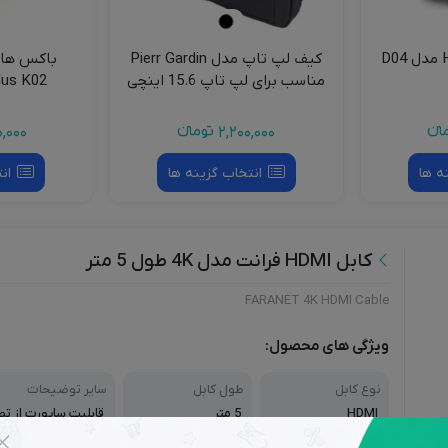
کیف لپ تاپ مدل Pierr Gardin
مناسب برای لپ تاپ 15.6 اینچی
lus K02
انءء
2,200,000
تومانءء
,000
ه ها
انتخاب گزینه ها
ان
کابل HDMI فرانت مدل 4K طول 5 متر
FARANET 4K HDMI Cable
ویژگی های محصول:
نوع کابل
طول کابل
سایر توضیحات
HDMI
5 متر
قابلیت ساپورت از ت
اویر ۳D، کابل شیلدد